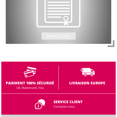
ENREGISTRER
PAIEMENT 100% SÉCURISÉ
LIVRAISON EUROPE
CB, Mastercard, Visa
SERVICE CLIENT
Contactez-nous