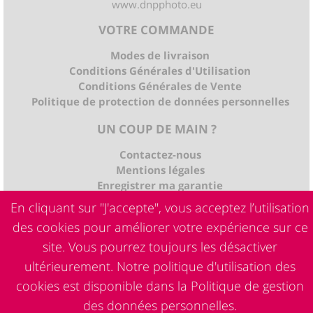
www.dnpphoto.eu
VOTRE COMMANDE
Modes de livraison
Conditions Générales d'Utilisation
Conditions Générales de Vente
Politique de protection de données personnelles
UN COUP DE MAIN ?
Contactez-nous
Mentions légales
Enregistrer ma garantie
Service de réparation DNP
En cliquant sur "J'accepte", vous acceptez l’utilisation
des cookies pour améliorer votre expérience sur ce
site. Vous pourrez toujours les désactiver
ultérieurement. Notre politique d'utilisation des
cookies est disponible dans la
Politique de gestion
Copyright © 2019 DNP Photo Imaging Europe - Tous droits réservés
des données personnelles.